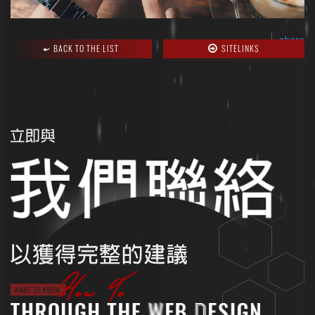
share
BACK TO THE LIST
SITELINKS