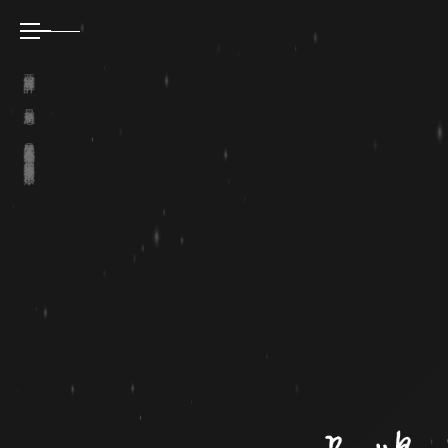
亞惿網頁設計
最新消息
品牌受眾人人都能掌握 不如把握那萬中選一的小眾