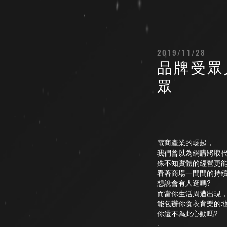
2019/11/28
品牌受眾
眾
電商產業的崛起，
我們曾以為網購將取
殊不知實體的經營更
看著商場一間間的持
想說會有人逛嗎?
而當你生活周遭出現
能包辦你食衣育樂的
你還不為此心動嗎?
.