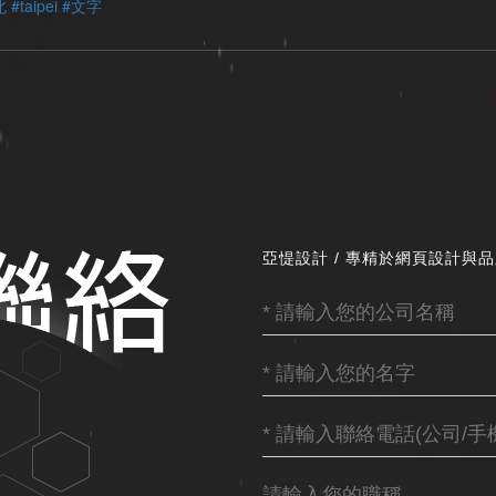
北
#taipei
#文字
亞惿設計 / 專精於網頁設計與