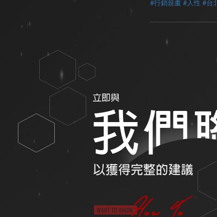
#行銷規畫
#人性
#台