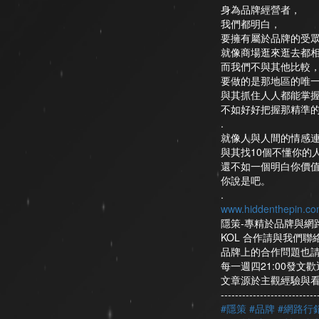
身為品牌經營者，
我們都明白，
要擁有屬於品牌的受
就像商場逛來逛去都
而我們不與其他比較
要做的是那地區的唯
與其抓住人人都能掌
不如好好把握那精準
.
就像人與人間的情感
與其找10個不懂你的
還不如一個明白你價
你說是吧。
.
www.hiddenthepin.co
隱策-專精於品牌與網
KOL 合作請與我們聯
品牌上的合作問題也
每一週四21:00發文歡迎按
文章源於主觀經驗與
--------------------------
-
#隱策
#品牌
#網路行