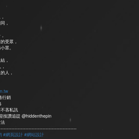
眾，
相同，
，
一，
握的受眾，
的小眾。
連結，
人，
值的人，
m.tw
路行銷
絡
請不吝私訊
讚追踨 @hiddenthepin
看法
-------------------------
-------------------------
銷
#網頁設計
#網站設計