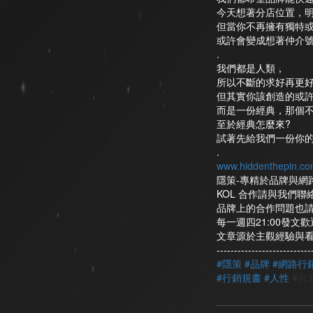
今天想著分店位置，
但當你不再擁有獨特
或許會變成想著仲介
.
我們都是人類，
所以不斷的求好再更
但其實你該創造的或
而是一份經典，那個
至於經典怎麼來?
試著先給我們一份你
.
www.hiddenthepin.co
隱策-專精於品牌與網
KOL 合作請與我們聯
品牌上的合作問題也
每一週四21:00發文歡迎按
文章源於主觀經驗與
--------------------------
-
#隱策
#品牌
#網路行
#行銷規畫
#人性
#台