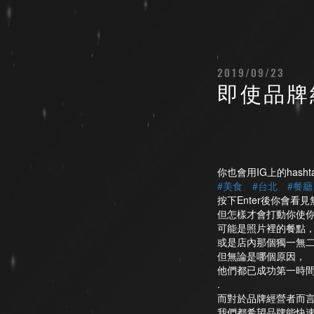
2019/09/23
即使品牌
你也會用IG上的hasht
#美食
、
#台北
、
#餐廳
按下Enter後你會看
但怎樣才會打動你使你
可能是照片裡的餐點
或是店內那個獨一無
但無論是哪個原因，
他們都已成功第一時
.
而對於品牌經營者而
我們都希望品牌能快