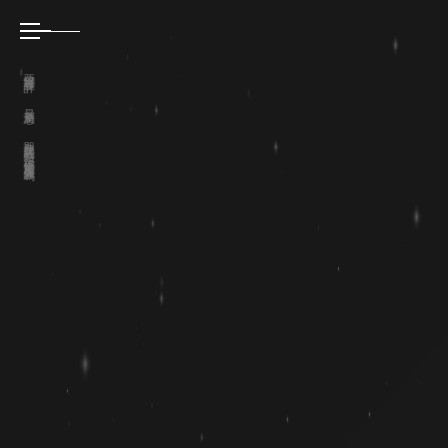
亞惿網頁設計
最新消息
即使品牌紅極一時 但你確定它能歷久彌新嗎